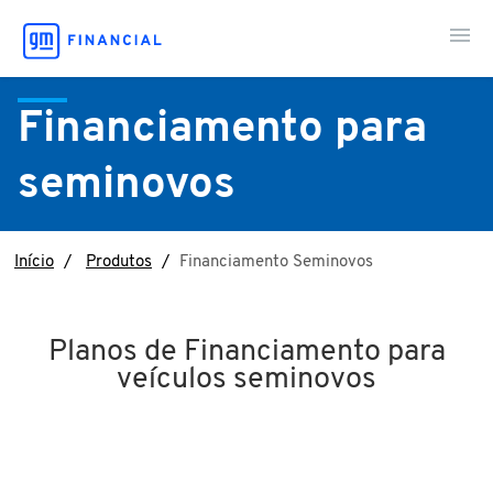
Financiamento para
Minha Conta
seminovos
Meu Consórcio
Início
Produtos
Financiamento Seminovos
Sou Cliente
Planos de Financiamento para
Fale Conosco
veículos seminovos